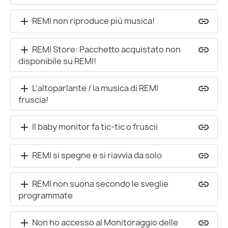
REMI non riproduce più musica!
add
insert_link
REMI Store: Pacchetto acquistato non
add
insert_link
disponibile su REMI!
L’altoparlante / la musica di REMI
add
insert_link
fruscia!
Il baby monitor fa tic-tic o fruscii
add
insert_link
REMI si spegne e si riavvia da solo
add
insert_link
REMI non suona secondo le sveglie
add
insert_link
programmate
Non ho accesso al Monitoraggio delle
add
insert_link