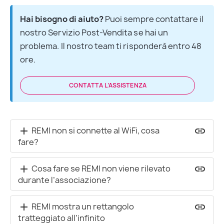
Hai bisogno di aiuto?
 Puoi sempre contattare il 
nostro Servizio Post-Vendita se hai un 
problema. Il nostro team ti risponderà entro 48 
ore.
CONTATTA L’ASSISTENZA
REMI non si connette al WiFi, cosa
add
insert_link
fare?
Cosa fare se REMI non viene rilevato
add
insert_link
durante l’associazione?
REMI mostra un rettangolo
add
insert_link
tratteggiato all’infinito