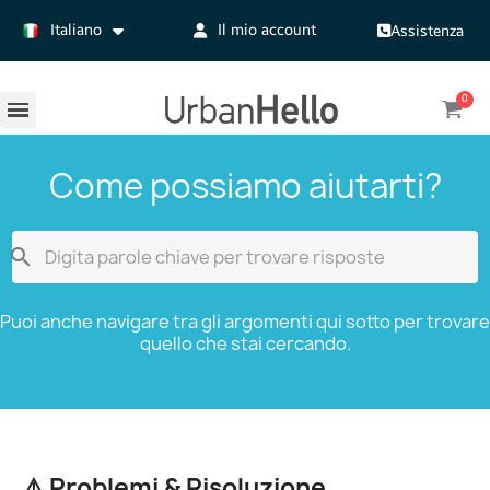
Italiano
Il mio account
Assistenza
Come possiamo aiutarti?

Puoi anche navigare tra gli argomenti qui sotto per trovare
quello che stai cercando.
⚠️ Problemi & Risoluzione