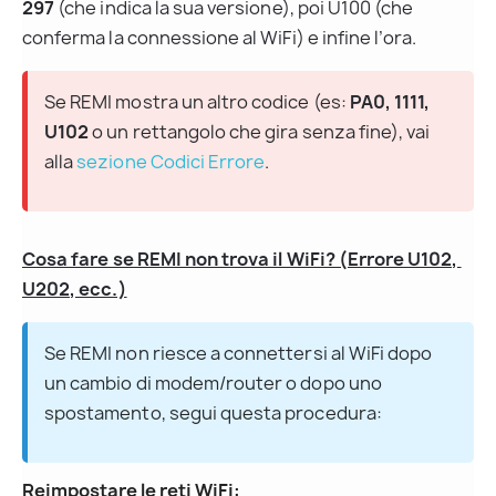
297
 (che indica la sua versione), poi U100 (che 
conferma la connessione al WiFi) e infine l’ora.
Se REMI mostra un altro codice (es: 
PA0, 1111, 
U102
 o un rettangolo che gira senza fine), vai 
alla 
sezione Codici Errore
.
Cosa fare se REMI non trova il WiFi? (Errore U102, 
U202, ecc.)
Se REMI non riesce a connettersi al WiFi dopo 
un cambio di modem/router o dopo uno 
spostamento, segui questa procedura:
Reimpostare le reti WiFi: