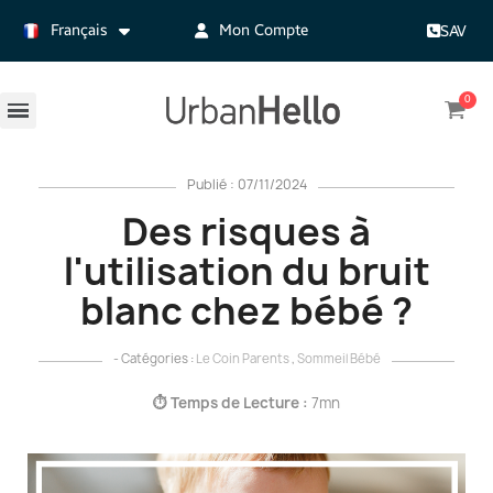
Français
Mon Compte
SAV
Publié : 07/11/2024
Des risques à
l'utilisation du bruit
blanc chez bébé ?
- Catégories :
Le Coin Parents
,
Sommeil Bébé
⏱️
Temps de Lecture :
7mn