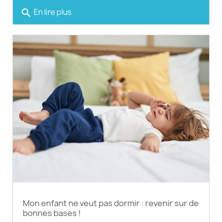
search
En lire plus
Mon enfant ne veut pas dormir : revenir sur de
bonnes bases !