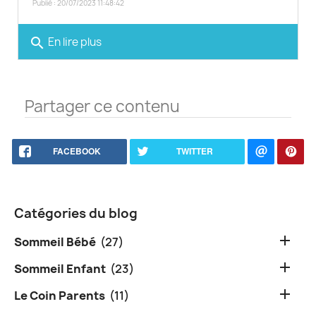
Publié : 20/07/2023 11:48:42
search
En lire plus
Partager ce contenu
FACEBOOK
TWITTER
Catégories du blog

Sommeil Bébé
(27)

Sommeil Enfant
(23)

Le Coin Parents
(11)