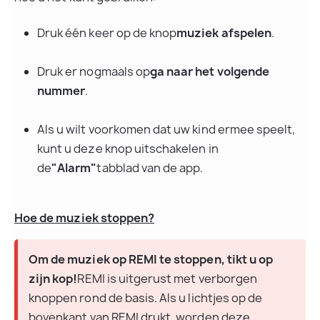
Druk één keer op de knop
muziek afspelen
.
Druk er nogmaals op
ga naar het volgende 
nummer
.
Als u wilt voorkomen dat uw kind ermee speelt, 
kunt u deze knop uitschakelen in 
de
"Alarm"
tabblad van de app.
Hoe de muziek stoppen?
Om de muziek op REMI te stoppen, tikt u op 
zijn kop!
REMI is uitgerust met verborgen 
knoppen rond de basis. Als u lichtjes op de 
bovenkant van REMI drukt, worden deze 