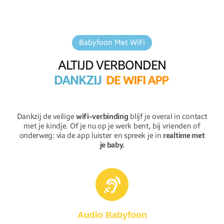
Babyfoon Met WiFi
ALTIJD VERBONDEN
DANKZIJ
D
E
W
I
F
I
A
P
P
Dankzij de veilige
wifi-verbinding
blijf je overal in contact
met je kindje. Of je nu op je werk bent, bij vrienden of
onderweg: via de app luister en spreek je in
realtime met
je baby.
Audio Babyfoon