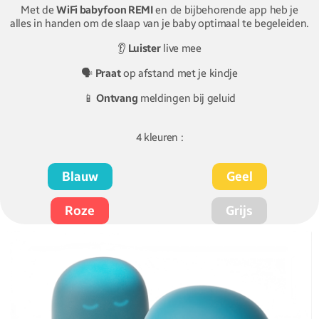
Met de
WiFi babyfoon REMI
en de bijbehorende app heb je
alles in handen om de slaap van je baby optimaal te begeleiden.
👂
Luister
live mee
🗣️
Praat
op afstand met je kindje
📱
Ontvang
meldingen bij geluid
4 kleuren :
Blauw
Geel
Roze
Grijs