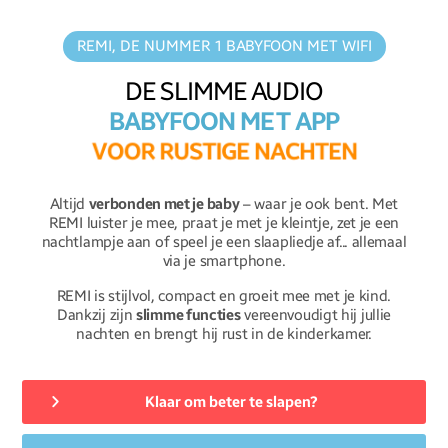
REMI, DE NUMMER 1 BABYFOON MET WIFI
DE SLIMME AUDIO
BABYFOON MET APP
V
O
O
R
R
U
S
T
I
G
E
N
A
C
H
T
E
N
Altijd
verbonden met je baby
– waar je ook bent. Met
REMI luister je mee, praat je met je kleintje, zet je een
nachtlampje aan of speel je een slaapliedje af... allemaal
via je smartphone.
REMI is stijlvol, compact en groeit mee met je kind.
Dankzij zijn
slimme functies
vereenvoudigt hij jullie
nachten en brengt hij rust in de kinderkamer.
Klaar om beter te slapen?