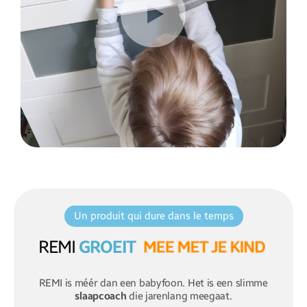
Un produit qui dure dans le temps
REMI
GROEIT
M
E
E
M
E
T
J
E
K
I
N
D
REMI is méér dan een babyfoon. Het is een slimme
slaapcoach
die jarenlang meegaat.