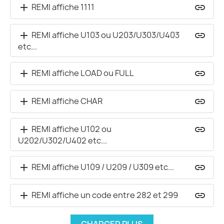
REMI affiche 1111
add
insert_link
REMI affiche U103 ou U203/U303/U403
add
insert_link
etc...
REMI affiche LOAD ou FULL
add
insert_link
REMI affiche CHAR
add
insert_link
REMI affiche U102 ou
add
insert_link
U202/U302/U402 etc...
REMI affiche U109 / U209 / U309 etc...
add
insert_link
REMI affiche un code entre 282 et 299
add
insert_link