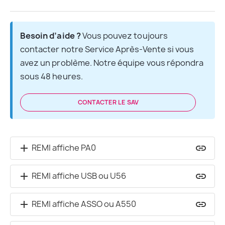
Besoin d’aide ?
 Vous pouvez toujours 
contacter notre Service Après-Vente si vous 
avez un problème. Notre équipe vous répondra 
sous 48 heures.
CONTACTER LE SAV
REMI affiche PA0
add
insert_link
REMI affiche USB ou U56
add
insert_link
REMI affiche ASSO ou A550
add
insert_link