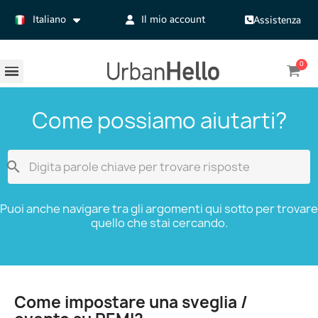
Italiano
Il mio account
Assistenza
Come possiamo aiutarti?

Puoi anche navigare tra gli argomenti qui sotto per trovare
quello che stai cercando.
Come impostare una sveglia /