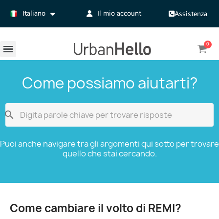
Italiano
Il mio account
Assistenza
Come possiamo aiutarti?

Puoi anche navigare tra gli argomenti qui sotto per trovare
quello che stai cercando.
Come cambiare il volto di REMI?