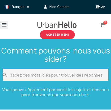
Français
Mon Compte
SAV
ACHETER REMI
Comment pouvons-nous vous
aider?

Vous pouvez également parcourir les sujets ci-dessous
pour trouver ce que vous cherchez.