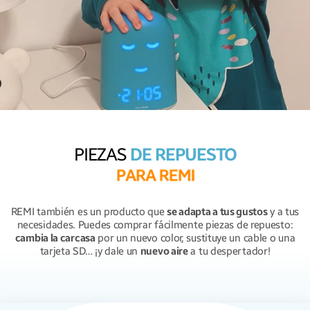
PIEZAS
DE REPUESTO
P
A
R
A
R
E
M
I
REMI también es un producto que
se adapta a tus gustos
y a tus
necesidades. Puedes comprar fácilmente piezas de repuesto:
cambia la carcasa
por un nuevo color, sustituye un cable o una
tarjeta SD… ¡y dale un
nuevo aire
a tu despertador!