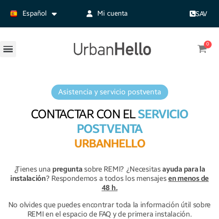
Español
Mi cuenta
SAV
Asistencia y servicio postventa
CONTACTAR CON EL
SERVICIO
POSTVENTA
U
R
B
A
N
H
E
L
L
O
¿Tienes una
pregunta
sobre REMI? ¿Necesitas
ayuda para la
instalación
? Respondemos a todos los mensajes
en menos de
48 h.
No olvides que puedes encontrar toda la información útil sobre
REMI en el espacio de FAQ y de primera instalación.