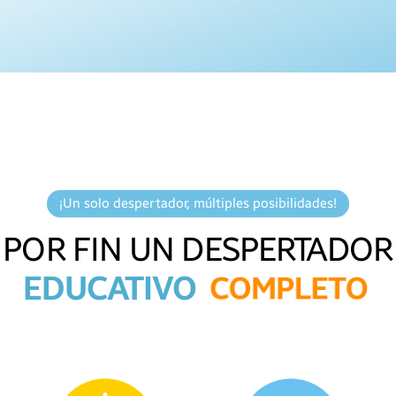
¡Un solo despertador, múltiples posibilidades!
POR FIN UN DESPERTADOR
EDUCATIVO
C
O
M
P
L
E
T
O