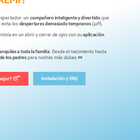
espertador: un
compañero inteligente y divertido
que
 evita los
despertares demasiado tempranos
(¡uf!).
trola en un abrir y cerrar de ojos con su
aplicación
nquilas a toda la familia
. Desde el nacimiento hasta
 de los padres
para noches más dulces 💤
Instalación y FAQ
 mejor? 😴