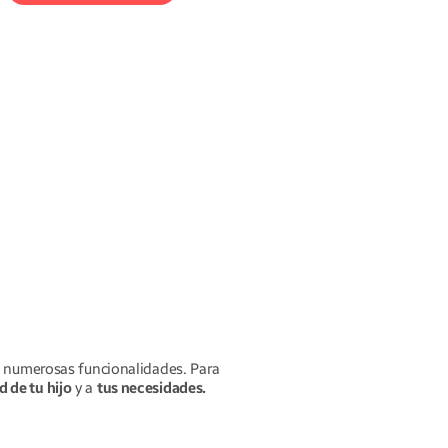
REMI cuenta
historias en audio
para la hora de
dormir: un
momento mágico
para ayudar a tu
hijo a dormirse
suavemente.
s numerosas funcionalidades. Para
d de tu hijo
y a
tus necesidades.