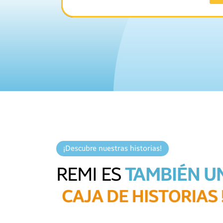
¡Descubre nuestras historias!
REMI ES
TAMBIÉN U
C
A
J
A
D
E
H
I
S
T
O
R
I
A
S