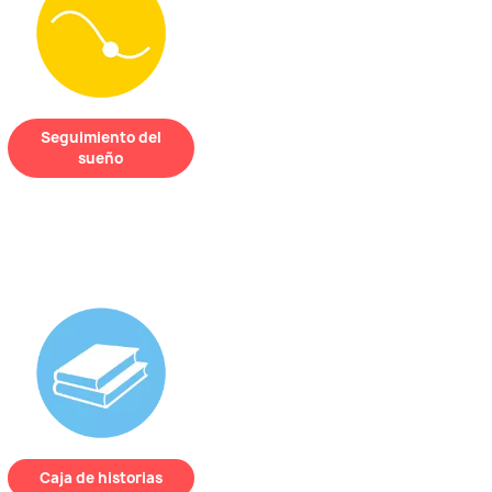
Seguimiento del
sueño
REMI
registra el
sueño
de tu hijo
para ayudarte a
comprender mejor
sus noches
y sus
necesidades.
Caja de historias