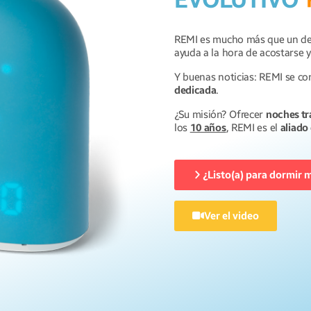
REMI es mucho más que un d
ayuda a la hora de acostarse y
Y buenas noticias: REMI se con
dedicada
.
¿Su misión? Ofrecer
noches tra
los
10 años
, REMI es el
aliado
¿Listo(a) para dormir
Ver el video