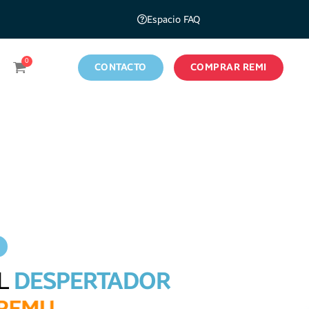
Espacio FAQ
CONTACTO
COMPRAR REMI
EL
DESPERTADOR
R
E
I
!
M