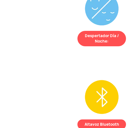
Despertador Día /
Noche:
El
rostro de REMI
ayuda a tu hijo a
saber cuándo es
hora de dormir
o
de
levantarse
, de
un vistazo.
Altavoz Bluetooth