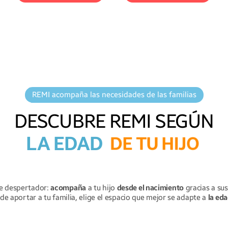
Añade
tus propias
Habla
con tu hijo
a
nanas
,
sonidos o
REMI acompaña las necesidades de las familias
distancia
desde tu
música
para crear
teléfono y
un ambiente que
DESCUBRE REMI SEGÚN
tranquilízalo
sin
ayude a tu hijo a
entrar en su
dormirse
LA EDAD
habitación.
D
E
T
U
H
I
J
O
tranquilamente.
e despertador:
acompaña
a tu hijo
desde el nacimiento
gracias a su
e aportar a tu familia, elige el espacio que mejor se adapte a
la eda