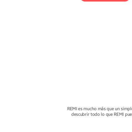
Difunde
tu música
o sonidos favoritos
gracias a REMI, que
se transforma en un
altavoz Bluetooth
fácil de usar.
REMI es mucho más que un simpl
descubrir todo lo que REMI pued