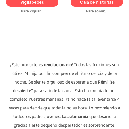
para comunicarte al instante,
Vigilabebés
Caja de historias
de historias
.
estés donde estés.
Para vigilar...
Para soñar...
¡Este producto es
revolucionario
! Todas las funciones son
útiles. Mi hijo por fin comprende el ritmo del día y de la
noche. Se siente orgulloso de esperar a que
Rémi “se
despierte”
para salir de la cama. Esto ha cambiado por
completo nuestras mañanas. Ya no hace falta levantarse 4
veces para decirle que todavía no es hora. Lo recomiendo a
todos los padres jóvenes.
La autonomía
que desarrolla
gracias a este pequeño despertador es sorprendente.