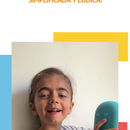
S
I
M
P
L
I
F
I
C
A
D
A
Y
L
Ú
D
I
C
A
!