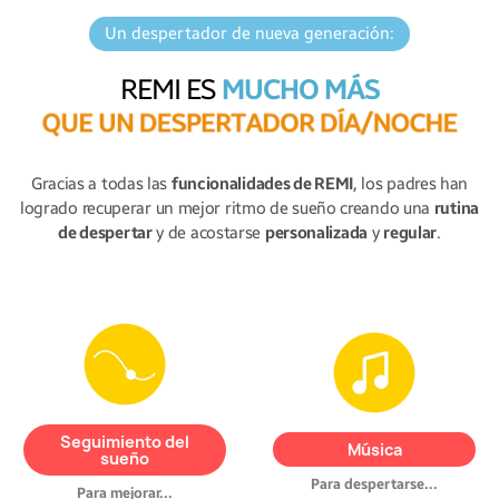
Un despertador de nueva generación:
REMI ES
MUCHO MÁS
Q
U
E
U
N
D
E
S
P
E
R
T
A
D
O
R
D
Í
A
/
N
O
C
H
E
Gracias a todas las
funcionalidades de REMI
, los padres han
logrado recuperar un mejor ritmo de sueño creando una
rutina
de despertar
y de acostarse
personalizada
y
regular
.
REMI registra los detalles del
Ayuda a tu hijo a dormirse con
sueño de tu hijo.
Analiza sus
músicas/nanas pregrabadas.
hábitos
y mejora su rutina.
Reproduce tus archivos
REMI te da consejos y sigue
descargando tus canciones
Seguimiento del
Música
sus progresos.
favoritas a través de USB.
sueño
Para despertarse...
Para mejorar...