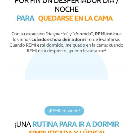
POR FIN UN DESPERTADOR DÍA /
NOCHE
PARA
M
A
N
N
L
A
C
A
M
A
T
E
E
E
N
R
E
E
S
Con su expresión "
despierto
" y "
dormido
",
REMI indica
a
los niños
cuándo es hora de ir a dormir
o de levantarse.
Cuando REMI está dormido, me quedo en la cama; cuando
REMI está despierto, ¡puedo levantarme!
¡REMI en video!
¡UNA
RUTINA PARA IR A DORMIR