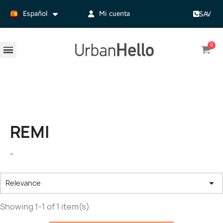
Español
Mi cuenta
SAV
REMI
-

Relevance
Showing 1-1 of 1 item(s)