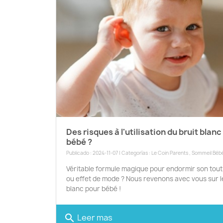
Des risques à l'utilisation du bruit blan
bébé ?
Publicado : 2024-11-07 | Categorías :
Le Coin Parents
,
Sommeil Béb
Véritable formule magique pour endormir son tout
ou effet de mode ? Nous revenons avec vous sur le
blanc pour bébé !
Leer mas
search