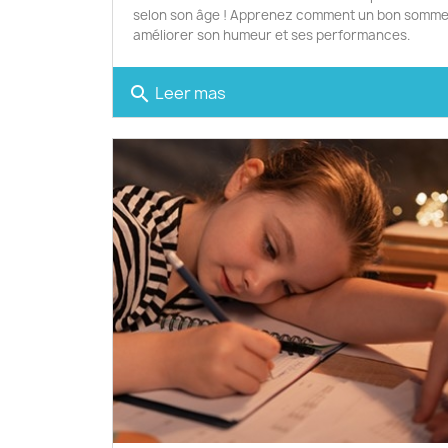
selon son âge ! Apprenez comment un bon sommei
améliorer son humeur et ses performances.
Leer mas
search