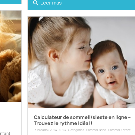
Leer mas
search
Calculateur de sommeil/sieste en ligne –
Trouvez le rythme idéal !
Publicado : 2024-10-23 | Categorías :
Sommeil Bébé
,
Sommeil Enfant
enfant