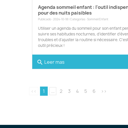
Agenda sommeil enfant : l'outil indispe
pour des nuits paisibles
Publicado : 2024-10-18 | Categorías :
Sommeil Enfant
Utiliser un agenda du sommeil pour son enfant pe
suivre ses habitudes nocturnes, d'identifier d'éve
troubles et d'ajuster la routine si nécessaire. C'es
outil précieux !
Leer mas
search
<<
1
...
2
3
4
5
6
>>