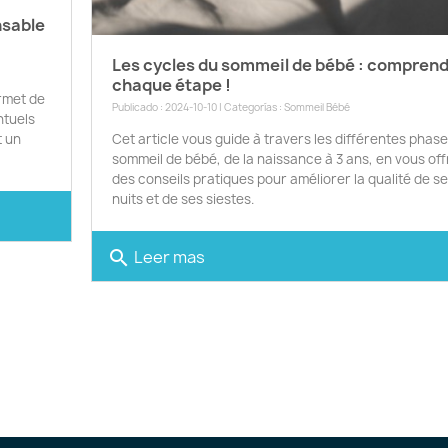
nsable
Les cycles du sommeil de bébé : compren
chaque étape !
rmet de
Publicado : 2024-10-10 | Categorías :
Sommeil Bébé
ntuels
t un
Cet article vous guide à travers les différentes phas
sommeil de bébé, de la naissance à 3 ans, en vous off
des conseils pratiques pour améliorer la qualité de s
nuits et de ses siestes.
Leer mas
search