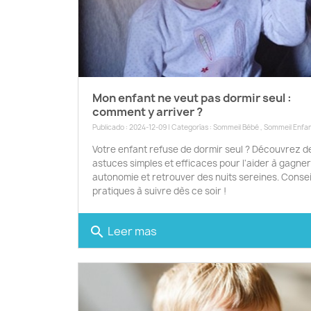
Mon enfant ne veut pas dormir seul :
comment y arriver ?
Publicado : 2024-12-09 | Categorías :
Sommeil Bébé
,
Sommeil Enfa
Votre enfant refuse de dormir seul ? Découvrez d
astuces simples et efficaces pour l'aider à gagne
autonomie et retrouver des nuits sereines. Consei
pratiques à suivre dès ce soir !
Leer mas
search