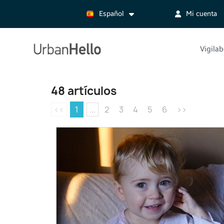
Español
Mi cuenta
Vigila
48 artículos
<<
1
...
2
3
4
5
6
>>