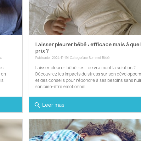
Laisser pleurer bébé : efficace mais à quel
prix ?
nt
Publicado : 2024-11-19 | Categorías :
Sommeil Bébé
es
Laisser pleurer bébé : est-ce vraiment la solution ?
r en
Découvrez les impacts du stress sur son développe
ls
et des conseils pour répondre à ses besoins sans nui
son bien-être émotionnel.
Leer mas
search