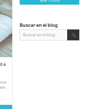
VER TODO
Buscar en el blog
 0 à
nt le
dans