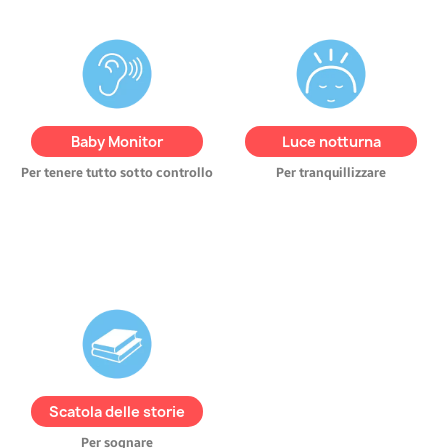
Controlla il tuo bimbo a
Crea un’atmosfera
distanza grazie alla
rassicurante con una
luce
connessione WiFi
. Ricevi
soffusa
, regolabile e
avvisi sonori e comunica in
programmabile. L’intensità
tempo reale con la funzione
può essere adattata alle
Baby Monitor
Luce notturna
walkie-talkie.
preferenze del bambino.
Per tenere tutto sotto controllo
Per tranquillizzare
Accedi al REMI Store e
scopri storie audio
esclusive sull’app.
Trasforma REMI in un
Scatola delle storie
narratore di favole
!
Per sognare