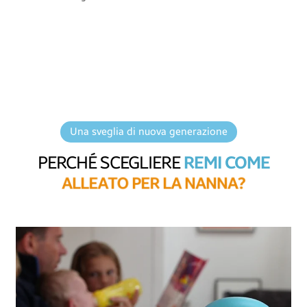
Una sveglia di nuova generazione
PERCHÉ SCEGLIERE
REMI COME
A
L
L
E
A
T
O
P
E
R
L
A
N
A
N
N
A
?