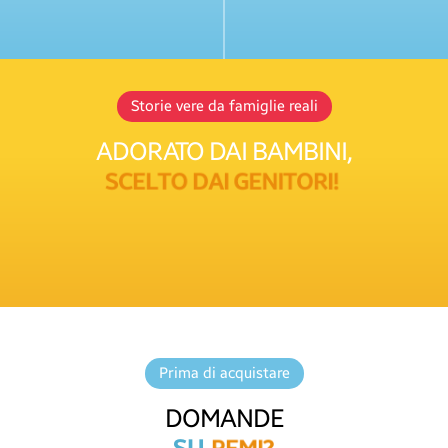
Storie vere da famiglie reali
ADORATO DAI BAMBINI,
S
C
E
L
T
O
D
A
I
G
E
N
I
T
O
R
I
!
Prima di acquistare
DOMANDE