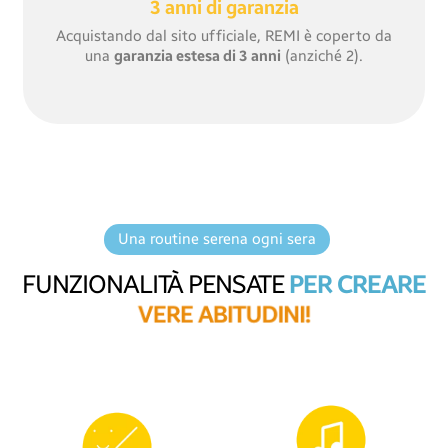
3 anni di garanzia
Acquistando dal sito ufficiale, REMI è coperto da
una
garanzia estesa di 3 anni
(anziché 2).
Una routine serena ogni sera
FUNZIONALITÀ PENSATE
PER CREARE
V
E
R
E
A
B
I
T
U
D
I
N
I
!
Grazie al suo volto animato,
REMI
aiuta i bambini
a capire
Favorisci