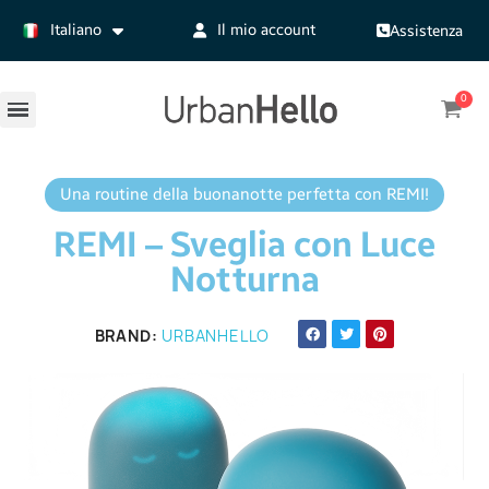
Italiano
Il mio account
Assistenza
Una routine della buonanotte perfetta con REMI!
REMI – Sveglia con Luce
Notturna
BRAND
URBANHELLO