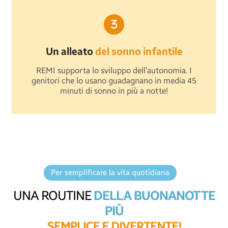
Un alleato
del sonno infantile
REMI supporta lo sviluppo dell’autonomia. I
genitori che lo usano guadagnano in media 45
minuti di sonno in più a notte!
Per semplificare la vita quotidiana
UNA ROUTINE
DELLA BUONANOTTE
PIÙ
S
E
M
P
L
I
C
E
E
D
I
V
E
R
T
E
N
T
E
!