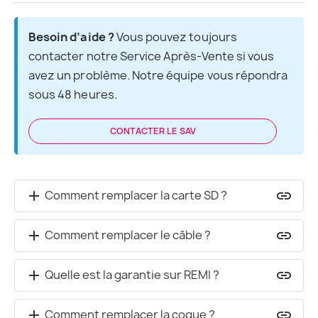
Besoin d’aide ?
 Vous pouvez toujours 
contacter notre Service Après-Vente si vous 
avez un problème. Notre équipe vous répondra 
sous 48 heures.
CONTACTER LE SAV
Comment remplacer la carte SD ?
add
insert_link
Comment remplacer le câble ?
add
insert_link
Quelle est la garantie sur REMI ?
add
insert_link
Comment remplacer la coque ?
add
insert_link