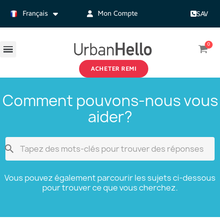
Français
Mon Compte
SAV
ACHETER REMI
Comment pouvons-nous vous
aider?

Vous pouvez également parcourir les sujets ci-dessous
pour trouver ce que vous cherchez.