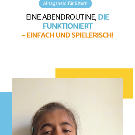
Alltagsheld für Eltern
EINE ABENDROUTINE,
DIE
FUNKTIONIERT
–
E
I
N
F
A
C
H
U
N
D
S
P
I
E
L
E
R
I
S
C
H
!