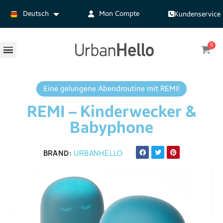
Deutsch
Mon Compte
Kundenservice
Eine gelungene Abendroutine mit REMI!
REMI – Kinderwecker &
Babyphone
BRAND
URBANHELLO