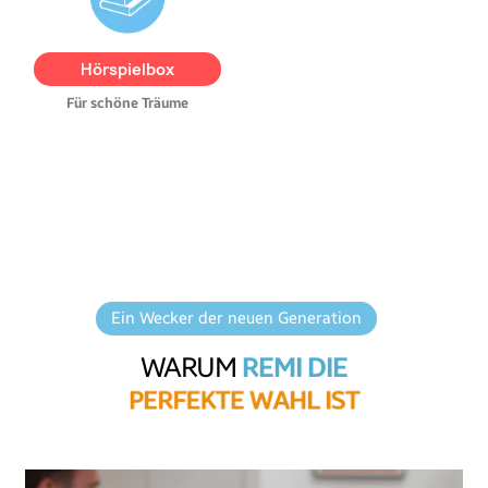
exklusive Geschichten zum
Download. So wird REMI zur
echten Hörspielbox voller
Hörspielbox
Abenteuer und Fantasie.
Für schöne Träume
Ein Wecker der neuen Generation
WARUM
REMI DIE
P
E
R
F
E
K
T
E
W
A
H
L
I
S
T