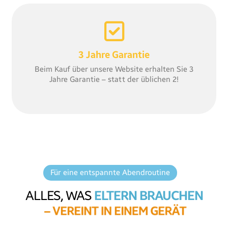
3 Jahre Garantie
Beim Kauf über unsere Website erhalten Sie 3
Jahre Garantie – statt der üblichen 2!
Für eine entspannte Abendroutine
ALLES, WAS
ELTERN BRAUCHEN
–
V
E
R
E
I
N
T
I
N
E
I
N
E
M
G
E
R
Ä
T