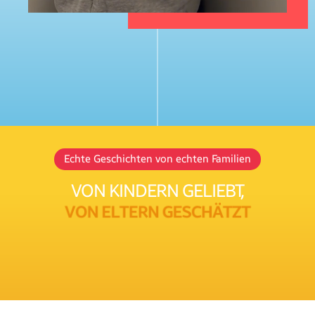
Echte Geschichten von echten Familien
VON KINDERN GELIEBT,
V
O
N
E
L
T
E
R
N
G
E
S
C
H
Ä
T
Z
T